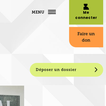
MENU
Me
connecter
Faire un
don
Déposer un dossier