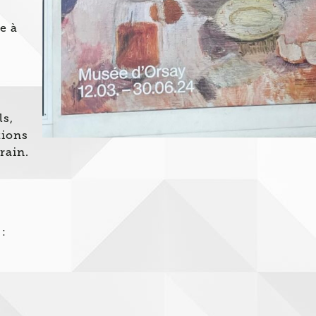
t
e à
ls,
tions
rain.
: