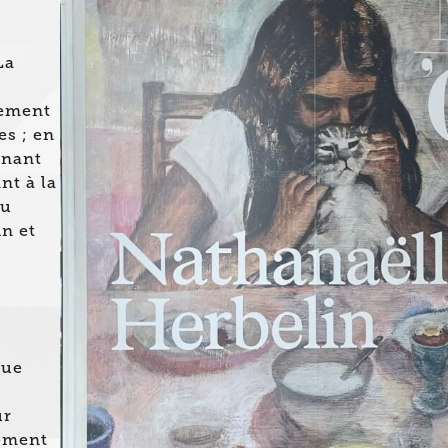
La
lement
es ; en
enant
nt à la
ou
n et
que
ur
pement