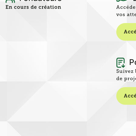
En cours de création
Accédez
vos att
Accé
Po
Suivez 
de proj
Accé