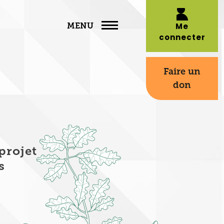
MENU
Me
connecter
Faire un
don
projet
s